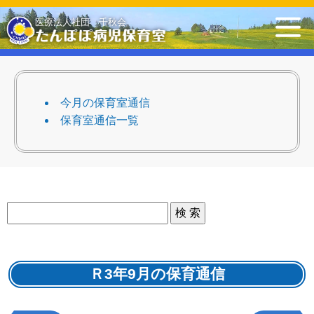
トップ
登録・ご利用申し込み
ご利用方法
今月の保育室通信
保育室の一日
入室時の持ち物
スタッフ紹介
保育室通信一覧
今月の保育室通信
アクセス
保育室カレンダー
総合トップ
お問い合わせ
ご意見・提言箱
採用情報
Ｒ3年9月の保育通信