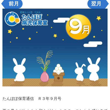
前月
翌月
たんぽぽ保育通信 Ｒ３年９月号