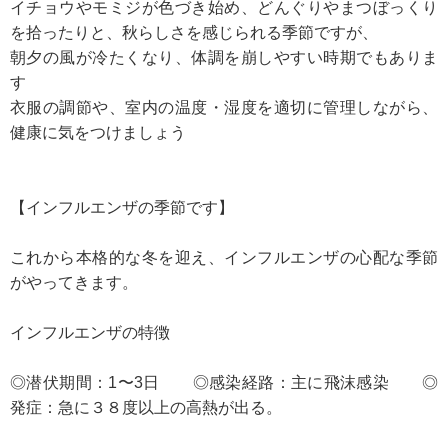
イチョウやモミジが色づき始め、どんぐりやまつぼっくり
を拾ったりと、秋らしさを感じられる季節ですが、
朝夕の風が冷たくなり、体調を崩しやすい時期でもありま
す
衣服の調節や、室内の温度・湿度を適切に管理しながら、
健康に気をつけましょう
【インフルエンザの季節です】
これから本格的な冬を迎え、インフルエンザの心配な季節
がやってきます。
インフルエンザの特徴
◎潜伏期間：1〜3日 ◎感染経路：主に飛沫感染 ◎
発症：急に３８度以上の高熱が出る。