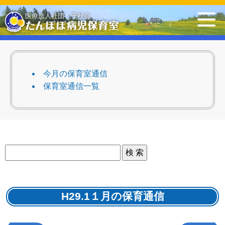
トップ
登録・ご利用申し込み
ご利用方法
今月の保育室通信
保育室の一日
入室時の持ち物
スタッフ紹介
保育室通信一覧
今月の保育室通信
アクセス
保育室カレンダー
総合トップ
お問い合わせ
ご意見・提言箱
採用情報
H29.1１月の保育通信