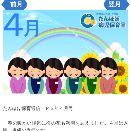
前月
翌月
たんぽぽ保育通信 Ｒ３年４月号
春の暖かい陽気に桜の花も満開を迎えました。４月は入
園・進級の季節です。