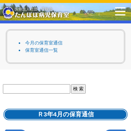
トップ
登録・ご利用申し込み
ご利用方法
今月の保育室通信
保育室の一日
入室時の持ち物
スタッフ紹介
保育室通信一覧
今月の保育室通信
アクセス
保育室カレンダー
総合トップ
お問い合わせ
ご意見・提言箱
採用情報
Ｒ3年4月の保育通信