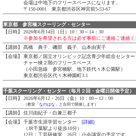
会場は中地下のフリースペースになります。
〒150-0001 東京都渋谷区神宮前5-53-67
東京都 参宮橋スクーリング・センター
【日時】
2026年6月14日（日）10：30～14：30
※参加を希望される方は必ず事前にご連絡ご連絡く
【講師】
髙橋 典子、磯部 義子、山本由実子
【会場】
東京都／国立オリンピック記念青少年総合センタ
チャー棟２階のフリースペース
（小田急線 参宮橋駅、地下鉄代々木公園駅）
東京都渋谷区代々木神園町3-1
千葉スクーリング・センター（毎月２回・金曜日開催予定）
【日時】
2026年6月12・26日（金）10：00～12：00
（教室
「なのはな」
と合同で開催します）
【講師】
住川由紀子・白兼三都子
【会場】
千葉市生涯学習センター
[詳細]
（JR千葉駅より徒歩10分）
12日：工芸研修室、26日：小会議室の予定です。