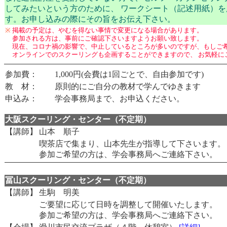
してみたいという方のために、 ワークシート（記述用紙）
す。お申し込みの際にその旨をお伝え下さい。
※
掲載の予定は、やむを得ない事情で変更になる場合があります。
参加される方は、事前にご確認下さいますようお願い致します。
現在、コロナ禍の影響で、中止しているところが多いのですが、もしご
オンラインでのスクーリングも企画することができますので、 お気軽に
参加費：
1,000円(会費は1回ごとで、自由参加です)
教 材：
原則的にご自分の教材で学んでゆきます
申込み：
学会事務局まで、お申込ください。
大阪スクーリング・センター（不定期）
【講師】
山本 順子
喫茶店で集まり、山本先生が指導して下さいます。
参加ご希望の方は、学会事務局へご連絡下さい。
冨山スクーリング・センター（不定期）
【講師】
生駒 明美
ご要望に応じて日時を調整して開催いたします。
参加ご希望の方は、学会事務局へご連絡下さい。