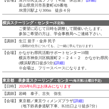
【会場】
滑川市民交流プラザ（４階 休憩室）
[詳細]
富山県滑川市吾妻町426番地
JR滑川駅より300m 徒歩４分
横浜スクーリング・センター
(不定期)
ご要望に応じて日時を調整して開催いたします。
参加ご希望の方は、学会事務局へご連絡下さい。
【講師】
生江 規子・金井 民子
（添削の仕方についても、ご一緒に学んでおります）
【会場】
かながわ県民活動サポートセンター10階
横浜市神奈川区鶴屋町２－２４－２ かながわ県民
(横浜駅西口徒歩5分)
[詳細]
※会場は、フリースペースになります。
東京都 表参道スクーリング・センター
(毎月第2土曜日予定)
【日時】
2026年6月はお休みになります
【講師】
岩崎 泰子、古矢 弥生
【会場】
東京都／東京ウィメンズプラザ
[詳細]
（地下鉄表参道駅下車、B2出口より徒歩7分）