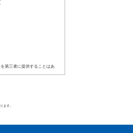
て
報を第三者に提供することはあ
用いたします。
おります。
。