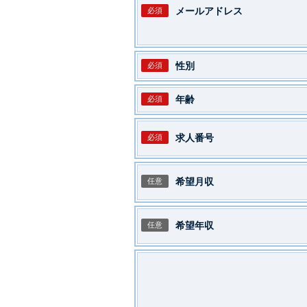
メールアドレス
必須
性別
必須
年齢
必須
求人番号
必須
希望月収
任意
希望年収
任意