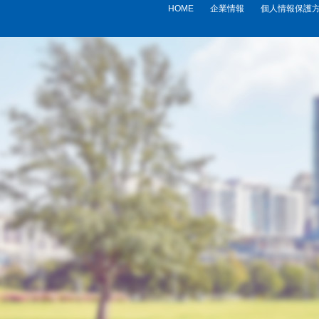
HOME
企業情報
個人情報保護
共同利用する者の利用目的
管理責任者
【外部委託】
当社は、利用目的の達成のた
囲を超え、個人情報を使用さ
【情報提供の任意性】
当社への個人情報の提供は任
ります。
【本人が容易に認識できない方
クッキーやウェブビーコン等
【個人情報の安全管理措置につ
取得した個人情報については
ます。
お問合せへの回答後、取得し