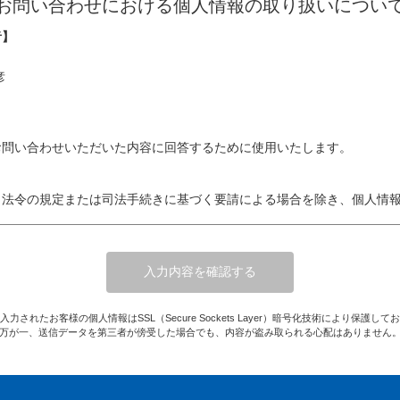
お問い合わせにおける個人情報の取り扱いについ
者】
彦
お問い合わせいただいた内容に回答するために使用いたします。
、法令の規定または司法手続きに基づく要請による場合を除き、個人情
のため、ニュービルメン協同組合との間で以下の通り個人情報を共同利
入力されたお客様の個人情報はSSL（Secure Sockets Layer）暗号化技術により保護して
建物管理案件受注の際、顧客指定の用紙により取得
万が一、送信データを第三者が傍受した場合でも、内容が盗み取られる心配はありません
担当者氏名、電話番号、メールアドレス
当社ならびにニュービルメン協同組合