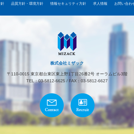
方針
品質方針・環境方針
情報セキュリティ方針
求人情報
お問い合わ
受注した案件の契約ならびに業務実施
ニュービルメン協同組合 個人情報保護管理者：石﨑靖
め、当社と秘密保持契約を締結した税理士へ、個人情報を委託すること
せることはありません。
株式会社ミザック
〒110-0015 東京都台東区東上野1丁目26番2号 オーラムビル3階
意となっています。ただし、情報に漏れやミスがある場合、正常なサー
TEL：03-5812-6625 / FAX：03-5812-6627
法による個人情報の取得】
を用いるなどして、本人が容易に認識できない方法による個人情報の取
いて】
、漏洩、減失またはき損の防止と是正、その他個人情報の安全管理のた
た個人情報は当社内において削除いたします。