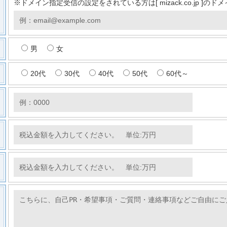
※ドメイン指定受信の設定をされている方は[ mizack.co.jp ]
男
女
20代
30代
40代
50代
60代～