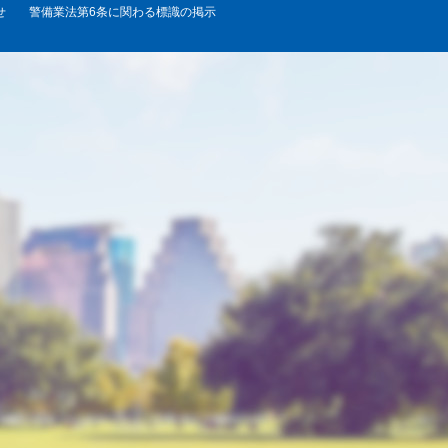
せ
警備業法第6条に関わる標識の掲示
彦
があります。ただし、目的の範
ビス等を提供できない場合があ
得は行っておりません。
めに必要かつ適切な措置を講じ